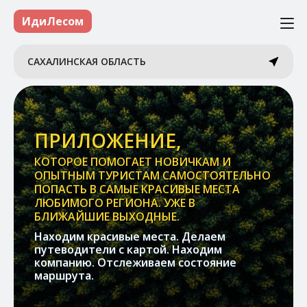
ИдиЛесом
САХАЛИНСКАЯ ОБЛАСТЬ
ПРИЛОЖЕНИЕ,
КОТОРОЕ ПОМОГАЕТ НОВИЧКАМ И
ОПЫТНЫМ ТУРИСТАМ САМОСТОЯТЕЛЬНО
ПОПАСТЬ В САМЫЕ КРАСИВЫЕ МЕСТА
ЛЮБИМОГО РЕГИОНА. УЖЕ В
БЛИЖАЙШИЕ ВЫХОДНЫЕ.
Находим красивые места. Делаем
путеводители с картой. Находим
компанию. Отслеживаем состояние
маршрута.