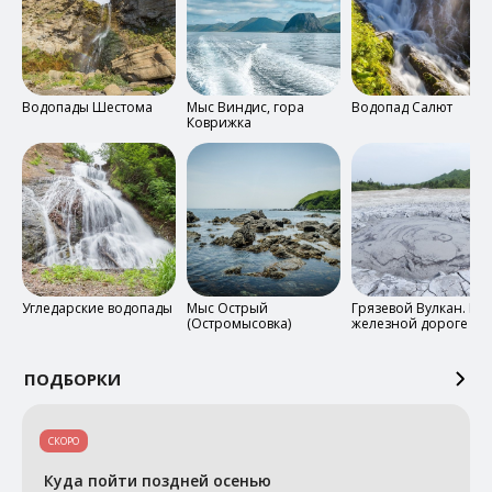
Водопады Шестома
Мыс Виндис, гора
Водопад Салют
Коврижка
Угледарские водопады
Мыс Острый
Грязевой Вулкан. По
(Остромысовка)
железной дороге от с
Новодеревенская
ПОДБОРКИ
СКОРО
Куда пойти поздней осенью