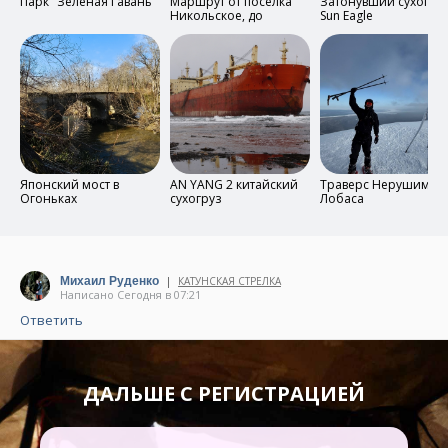
Парк "Зеленая Гавань"
Маршрут от посёлка
Затонувший сухогру
Никольское, до
Sun Eagle
перевала
Изыльментьево
Японский мост в
AN YANG 2 китайский
Траверс Нерушимая 
Огоньках
сухогруз
Лобаса
|
Михаил Руденко
КАТУНСКАЯ СТРЕЛКА
Написано Сегодня в 07:21
Ответить
ДАЛЬШЕ С РЕГИСТРАЦИЕЙ