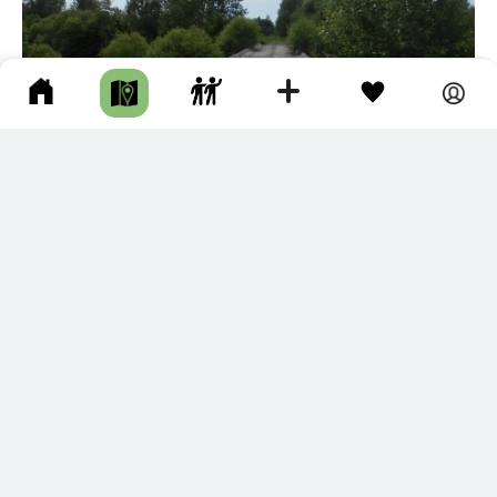
4
ОБОРСКАЯ ВЕТКА ЖЕЛЕЗНОЙ ДОРОГИ
Имени Лазо р-н • Длина маршрута: 50.97 км • Авто • Несколько
часов • Асфальт • Грунтовая дорога • Историческое место