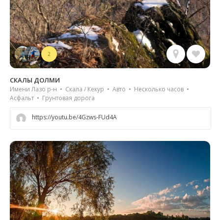
2
СКАЛЫ ДОЛМИ
Имени Лазо р-н • Скала / Кекур • Авто • Несколько часов •
Асфальт • Грунтовая дорога
https://youtu.be/4Gzws-FUd4A