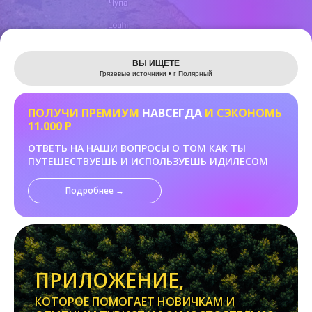
Leaflet
ВЫ ИЩЕТЕ
Грязевые источники • г Полярный
ПОЛУЧИ ПРЕМИУМ
НАВСЕГДА
И СЭКОНОМЬ
11.000 Р
ОТВЕТЬ НА НАШИ ВОПРОСЫ О ТОМ КАК ТЫ
ПУТЕШЕСТВУЕШЬ И ИСПОЛЬЗУЕШЬ ИДИЛЕСОМ
Подробнее →
ПРИЛОЖЕНИЕ,
КОТОРОЕ ПОМОГАЕТ НОВИЧКАМ И