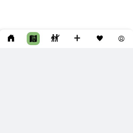
ПОДКЛЮЧИТЕ ДЛЯ СЕБЯ
ПРЕМИУМ
С премиум аккаунтом Вы сможете
скачивать треки в разных форматах для мобильных карт
и навигаторов
распечатывать маршруты и сохранять их в pdf,
копировать треки с сайта в свою библиотеку
наслаждаться сайтом без рекламы
помочь проекту и почувствовать себя лучше