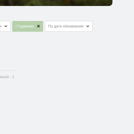
я
г Гаджиево
По дате обновления
шли :-(.