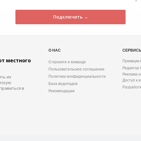
Подключить →
О НАС
СЕРВИС
от местного
Премиум-
О проекте и команде
Редактор
Пользовательское соглашение
Реклама н
ить их
Политика конфиденциальности
Доступ к 
ескую
База водопадов
Разработ
правиться в
Рекомендации