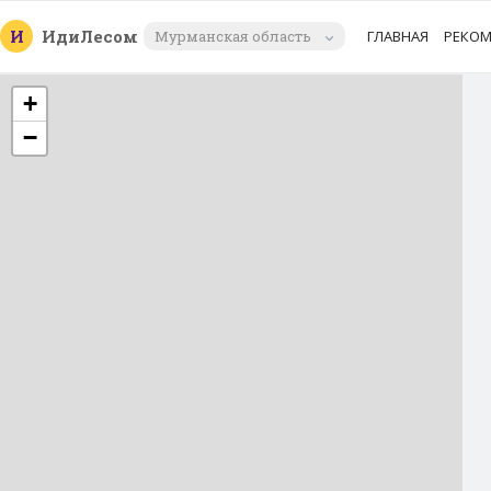
И
Иди
Лесом
Мурманская область
ГЛАВНАЯ
РЕКО
+
−