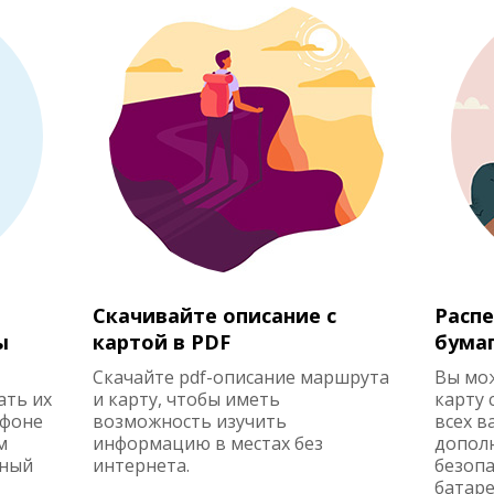
Скачивайте описание с
Распе
ы
картой в PDF
бума
Скачайте pdf-описание маршрута
Вы мо
ать их
и карту, чтобы иметь
карту 
ефоне
возможность изучить
всех в
м
информацию в местах без
допол
жный
интернета.
безопа
батаре