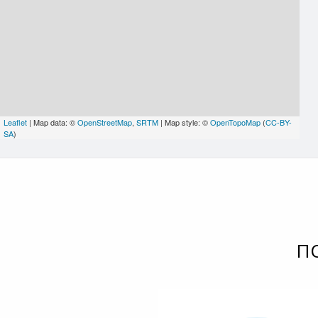
Leaflet
| Map data: ©
OpenStreetMap
,
SRTM
| Map style: ©
OpenTopoMap
(
CC-BY-
SA
)
П