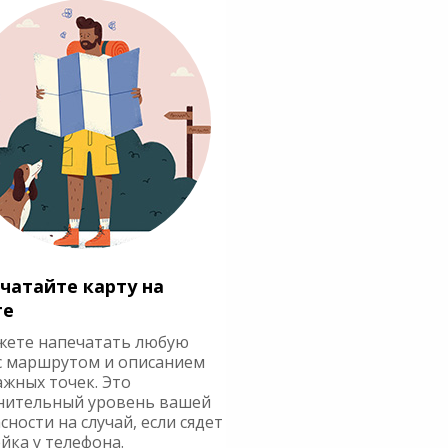
чатайте карту на
ге
жете напечатать любую
с маршрутом и описанием
ажных точек. Это
нительный уровень вашей
сности на случай, если сядет
йка у телефона.