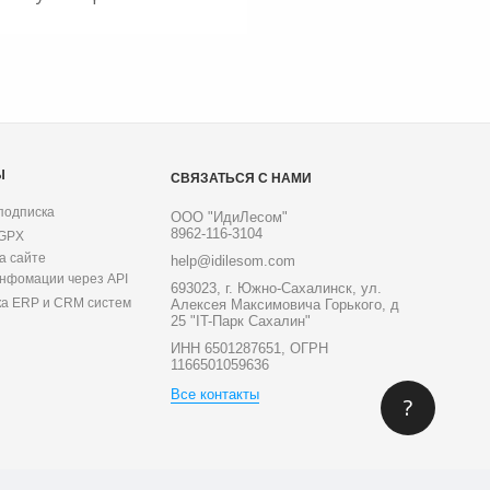
Ы
СВЯЗАТЬСЯ С НАМИ
подписка
ООО "ИдиЛесом"
8962-116-3104
 GPX
а сайте
help@idilesom.com
инфомации через API
693023, г. Южно-Сахалинск, ул.
ка ERP и CRM систем
Алексея Максимовича Горького, д
25 "IT-Парк Сахалин"
ИНН 6501287651, ОГРН
1166501059636
Все контакты
?