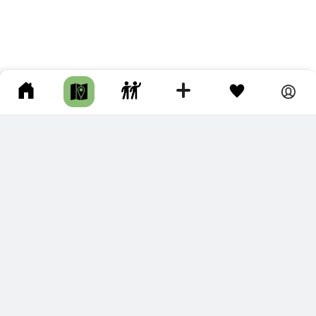
ПОДКЛЮЧИТЕ ДЛЯ СЕБЯ
ПРЕМИУМ
С премиум аккаунтом Вы сможете
скачивать треки в разных форматах для мобильных карт
и навигаторов
распечатывать маршруты и сохранять их в pdf,
копировать треки с сайта в свою библиотеку
наслаждаться сайтом без рекламы
помочь проекту и почувствовать себя лучше