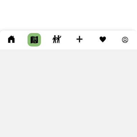
ПОДКЛЮЧИТЕ ДЛЯ СЕБЯ
ПРЕМИУМ
С премиум аккаунтом Вы сможете
скачивать треки в разных форматах для мобильных карт
и навигаторов
распечатывать маршруты и сохранять их в pdf,
копировать треки с сайта в свою библиотеку
наслаждаться сайтом без рекламы
помочь проекту и почувствовать себя лучше