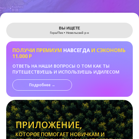
Leaflet
ВЫ ИЩЕТЕ
Гора/Пик • Невельский р-н
ПОЛУЧИ ПРЕМИУМ
НАВСЕГДА
И СЭКОНОМЬ
11.000 Р
ОТВЕТЬ НА НАШИ ВОПРОСЫ О ТОМ КАК ТЫ
ПУТЕШЕСТВУЕШЬ И ИСПОЛЬЗУЕШЬ ИДИЛЕСОМ
Подробнее →
ПРИЛОЖЕНИЕ,
КОТОРОЕ ПОМОГАЕТ НОВИЧКАМ И