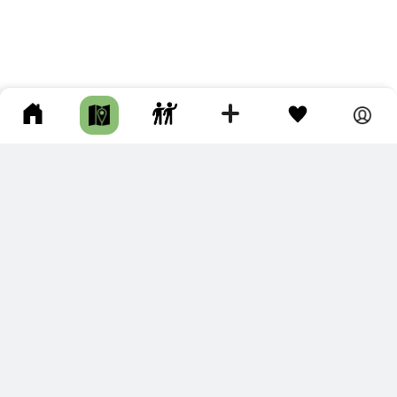
ПОДКЛЮЧИТЕ ДЛЯ СЕБЯ
ПРЕМИУМ
С премиум аккаунтом Вы сможете
скачивать треки в разных форматах для мобильных карт
и навигаторов
распечатывать маршруты и сохранять их в pdf,
копировать треки с сайта в свою библиотеку
наслаждаться сайтом без рекламы
помочь проекту и почувствовать себя лучше