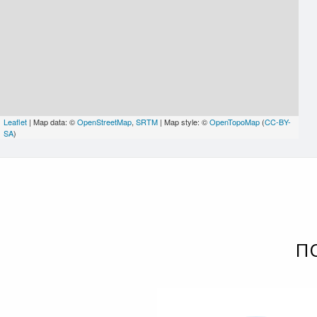
Leaflet
| Map data: ©
OpenStreetMap
,
SRTM
| Map style: ©
OpenTopoMap
(
CC-BY-
SA
)
П