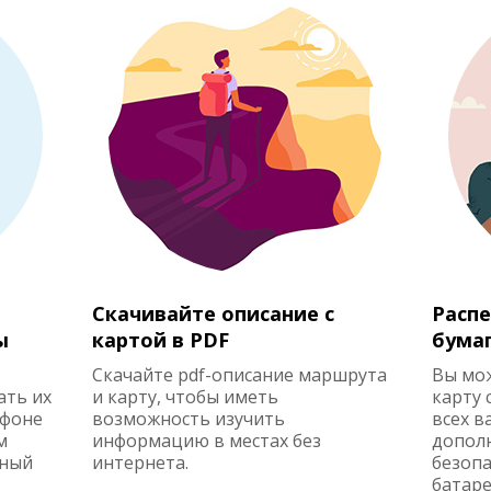
Скачивайте описание с
Распе
ы
картой в PDF
бума
Скачайте pdf-описание маршрута
Вы мо
ать их
и карту, чтобы иметь
карту 
ефоне
возможность изучить
всех в
м
информацию в местах без
допол
жный
интернета.
безопа
батаре