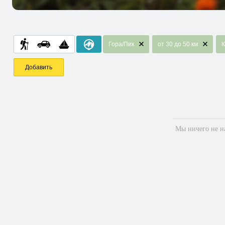
Гора/Пик
от 30 до 50 км
Ю
Добавить
Мы ничего не на