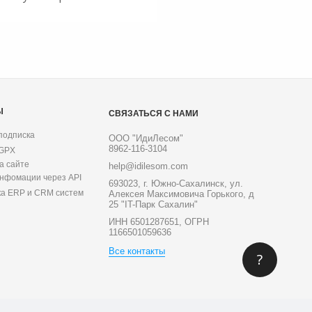
Ы
СВЯЗАТЬСЯ С НАМИ
подписка
ООО "ИдиЛесом"
8962-116-3104
 GPX
а сайте
help@idilesom.com
инфомации через API
693023, г. Южно-Сахалинск, ул.
ка ERP и CRM систем
Алексея Максимовича Горького, д
25 "IT-Парк Сахалин"
ИНН 6501287651, ОГРН
1166501059636
Все контакты
?