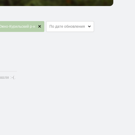
жно-Курильский р-н
По дате обновления
шли :-(.