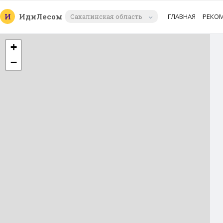
И
Иди
Лесом
Сахалинская область
ГЛАВНАЯ
РЕКО
+
−