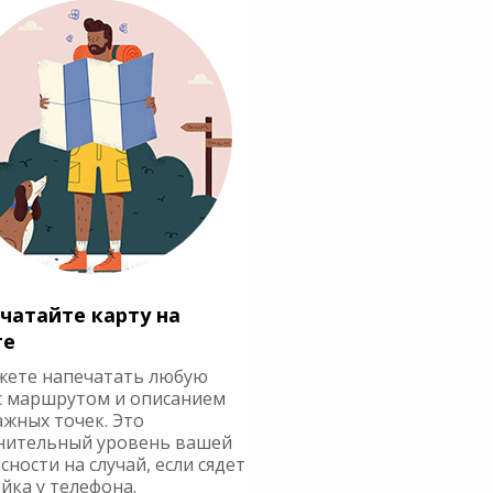
чатайте карту на
ге
жете напечатать любую
с маршрутом и описанием
ажных точек. Это
нительный уровень вашей
сности на случай, если сядет
йка у телефона.