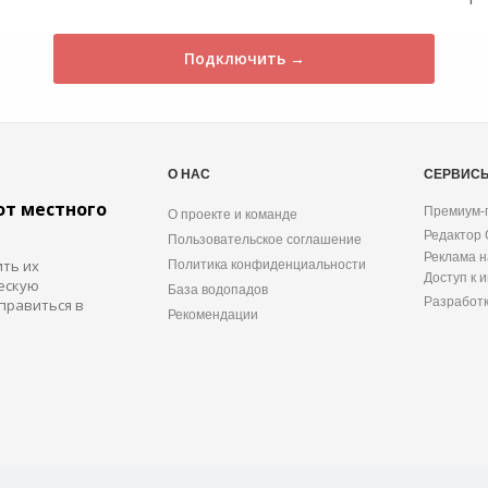
Подключить →
О НАС
СЕРВИС
от местного
Премиум-
О проекте и команде
Редактор
Пользовательское соглашение
Реклама н
ить их
Политика конфиденциальности
Доступ к 
ескую
База водопадов
Разработ
правиться в
Рекомендации