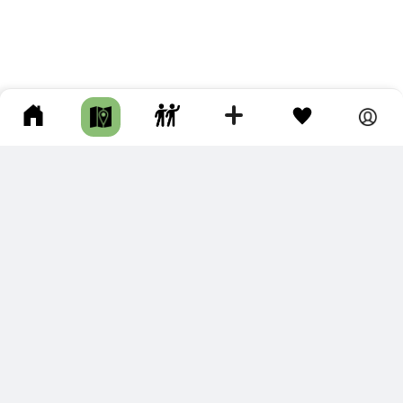
ПОДКЛЮЧИТЕ ДЛЯ СЕБЯ
ПРЕМИУМ
С премиум аккаунтом Вы сможете
скачивать треки в разных форматах для мобильных карт
и навигаторов
распечатывать маршруты и сохранять их в pdf,
копировать треки с сайта в свою библиотеку
наслаждаться сайтом без рекламы
помочь проекту и почувствовать себя лучше