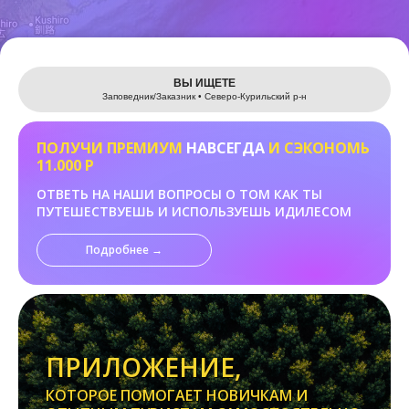
Leaflet
ВЫ ИЩЕТЕ
Заповедник/Заказник • Северо-Курильский р-н
ПОЛУЧИ ПРЕМИУМ
НАВСЕГДА
И СЭКОНОМЬ
11.000 Р
ОТВЕТЬ НА НАШИ ВОПРОСЫ О ТОМ КАК ТЫ
ПУТЕШЕСТВУЕШЬ И ИСПОЛЬЗУЕШЬ ИДИЛЕСОМ
Подробнее →
ПРИЛОЖЕНИЕ,
КОТОРОЕ ПОМОГАЕТ НОВИЧКАМ И