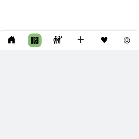
ПОДКЛЮЧИТЕ ДЛЯ СЕБЯ
ПРЕМИУМ
С премиум аккаунтом Вы сможете
скачивать треки в разных форматах для мобильных карт
и навигаторов
распечатывать маршруты и сохранять их в pdf,
копировать треки с сайта в свою библиотеку
наслаждаться сайтом без рекламы
помочь проекту и почувствовать себя лучше