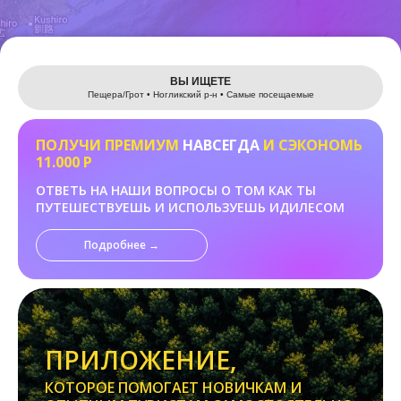
Leaflet
ВЫ ИЩЕТЕ
Пещера/Грот • Ногликский р-н • Самые посещаемые
ПОЛУЧИ ПРЕМИУМ
НАВСЕГДА
И СЭКОНОМЬ
11.000 Р
ОТВЕТЬ НА НАШИ ВОПРОСЫ О ТОМ КАК ТЫ
ПУТЕШЕСТВУЕШЬ И ИСПОЛЬЗУЕШЬ ИДИЛЕСОМ
Подробнее →
ПРИЛОЖЕНИЕ,
КОТОРОЕ ПОМОГАЕТ НОВИЧКАМ И