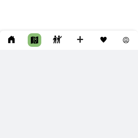
ПОДКЛЮЧИТЕ ДЛЯ СЕБЯ
ПРЕМИУМ
С премиум аккаунтом Вы сможете
скачивать треки в разных форматах для мобильных карт
и навигаторов
распечатывать маршруты и сохранять их в pdf,
копировать треки с сайта в свою библиотеку
наслаждаться сайтом без рекламы
помочь проекту и почувствовать себя лучше