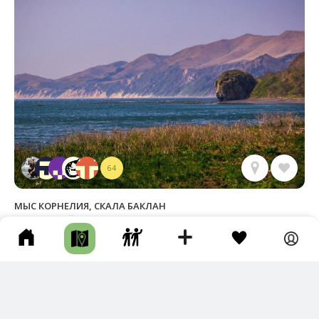
64
МЫС КОРНЕЛИЯ, СКАЛА БАКЛАН
Корсаковский р-н • Длина маршрута: 25.68 км • Скала / Кекур •
Авто • Несколько дней • Грунтовая дорога • По берегу
Пеший поход по побережью в июне 2024 года.