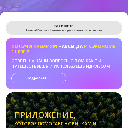
Leaflet
ВЫ ИЩЕТЕ
Каньон/Ущелье • Невельский р-н • Самые посещаемые
ПОЛУЧИ ПРЕМИУМ
НАВСЕГДА
И СЭКОНОМЬ
11.000 Р
ОТВЕТЬ НА НАШИ ВОПРОСЫ О ТОМ КАК ТЫ
ПУТЕШЕСТВУЕШЬ И ИСПОЛЬЗУЕШЬ ИДИЛЕСОМ
Подробнее →
ПРИЛОЖЕНИЕ,
КОТОРОЕ ПОМОГАЕТ НОВИЧКАМ И