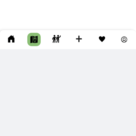
ПОДКЛЮЧИТЕ ДЛЯ СЕБЯ
ПРЕМИУМ
С премиум аккаунтом Вы сможете
скачивать треки в разных форматах для мобильных карт
и навигаторов
распечатывать маршруты и сохранять их в pdf,
копировать треки с сайта в свою библиотеку
наслаждаться сайтом без рекламы
помочь проекту и почувствовать себя лучше