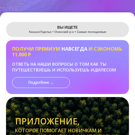
Leaflet
ВЫ ИЩЕТЕ
Каньон/Ущелье • Охинский р-н • Самые посещаемые
ПОЛУЧИ ПРЕМИУМ
НАВСЕГДА
И СЭКОНОМЬ
11.000 Р
ОТВЕТЬ НА НАШИ ВОПРОСЫ О ТОМ КАК ТЫ
ПУТЕШЕСТВУЕШЬ И ИСПОЛЬЗУЕШЬ ИДИЛЕСОМ
Подробнее →
ПРИЛОЖЕНИЕ,
КОТОРОЕ ПОМОГАЕТ НОВИЧКАМ И