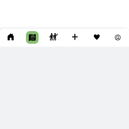
ПОДКЛЮЧИТЕ ДЛЯ СЕБЯ
ПРЕМИУМ
С премиум аккаунтом Вы сможете
скачивать треки в разных форматах для мобильных карт
и навигаторов
распечатывать маршруты и сохранять их в pdf,
копировать треки с сайта в свою библиотеку
наслаждаться сайтом без рекламы
помочь проекту и почувствовать себя лучше