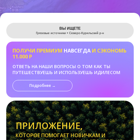
Leaflet
ВЫ ИЩЕТЕ
Грязевые источники • Северо-Курильский р-н
ПОЛУЧИ ПРЕМИУМ
НАВСЕГДА
И СЭКОНОМЬ
11.000 Р
ОТВЕТЬ НА НАШИ ВОПРОСЫ О ТОМ КАК ТЫ
ПУТЕШЕСТВУЕШЬ И ИСПОЛЬЗУЕШЬ ИДИЛЕСОМ
Подробнее →
ПРИЛОЖЕНИЕ,
КОТОРОЕ ПОМОГАЕТ НОВИЧКАМ И