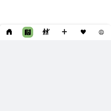
ПОДКЛЮЧИТЕ ДЛЯ СЕБЯ
ПРЕМИУМ
С премиум аккаунтом Вы сможете
скачивать треки в разных форматах для мобильных карт
и навигаторов
распечатывать маршруты и сохранять их в pdf,
копировать треки с сайта в свою библиотеку
наслаждаться сайтом без рекламы
помочь проекту и почувствовать себя лучше