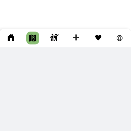
ПОДКЛЮЧИТЕ ДЛЯ СЕБЯ
ПРЕМИУМ
С премиум аккаунтом Вы сможете
скачивать треки в разных форматах для мобильных карт
и навигаторов
распечатывать маршруты и сохранять их в pdf,
копировать треки с сайта в свою библиотеку
наслаждаться сайтом без рекламы
помочь проекту и почувствовать себя лучше