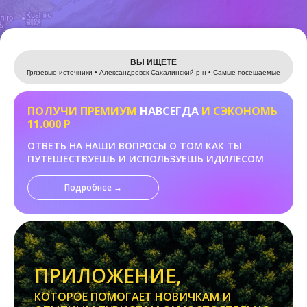
Leaflet
ВЫ ИЩЕТЕ
Грязевые источники • Александровск-Сахалинский р-н • Самые посещаемые
ПОЛУЧИ ПРЕМИУМ
НАВСЕГДА
И СЭКОНОМЬ
11.000 Р
ОТВЕТЬ НА НАШИ ВОПРОСЫ О ТОМ КАК ТЫ
ПУТЕШЕСТВУЕШЬ И ИСПОЛЬЗУЕШЬ ИДИЛЕСОМ
Подробнее →
ПРИЛОЖЕНИЕ,
КОТОРОЕ ПОМОГАЕТ НОВИЧКАМ И