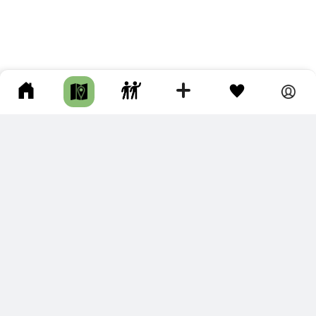
ПОДКЛЮЧИТЕ ДЛЯ СЕБЯ
ПРЕМИУМ
С премиум аккаунтом Вы сможете
скачивать треки в разных форматах для мобильных карт
и навигаторов
распечатывать маршруты и сохранять их в pdf,
копировать треки с сайта в свою библиотеку
наслаждаться сайтом без рекламы
помочь проекту и почувствовать себя лучше