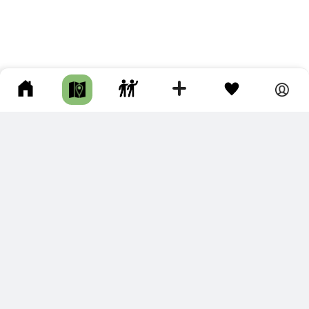
ПОДКЛЮЧИТЕ ДЛЯ СЕБЯ
ПРЕМИУМ
С премиум аккаунтом Вы сможете
скачивать треки в разных форматах для мобильных карт
и навигаторов
распечатывать маршруты и сохранять их в pdf,
копировать треки с сайта в свою библиотеку
наслаждаться сайтом без рекламы
помочь проекту и почувствовать себя лучше