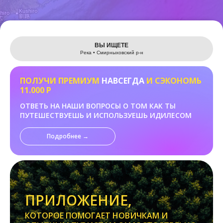
Leaflet
ВЫ ИЩЕТЕ
Река • Смирныховский р-н
ПОЛУЧИ ПРЕМИУМ
НАВСЕГДА
И СЭКОНОМЬ
11.000 Р
ОТВЕТЬ НА НАШИ ВОПРОСЫ О ТОМ КАК ТЫ
ПУТЕШЕСТВУЕШЬ И ИСПОЛЬЗУЕШЬ ИДИЛЕСОМ
Подробнее →
ПРИЛОЖЕНИЕ,
КОТОРОЕ ПОМОГАЕТ НОВИЧКАМ И