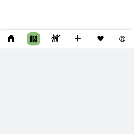
ПОДКЛЮЧИТЕ ДЛЯ СЕБЯ
ПРЕМИУМ
С премиум аккаунтом Вы сможете
скачивать треки в разных форматах для мобильных карт
и навигаторов
распечатывать маршруты и сохранять их в pdf,
копировать треки с сайта в свою библиотеку
наслаждаться сайтом без рекламы
помочь проекту и почувствовать себя лучше