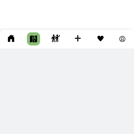
ПОДКЛЮЧИТЕ ДЛЯ СЕБЯ
ПРЕМИУМ
С премиум аккаунтом Вы сможете
скачивать треки в разных форматах для мобильных карт
и навигаторов
распечатывать маршруты и сохранять их в pdf,
копировать треки с сайта в свою библиотеку
наслаждаться сайтом без рекламы
помочь проекту и почувствовать себя лучше