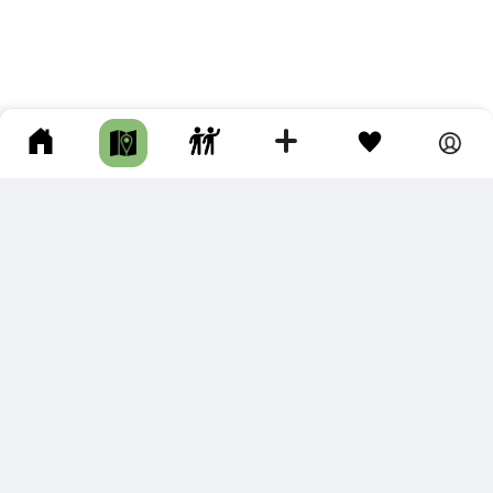
ПОДКЛЮЧИТЕ ДЛЯ СЕБЯ
ПРЕМИУМ
С премиум аккаунтом Вы сможете
скачивать треки в разных форматах для мобильных карт
и навигаторов
распечатывать маршруты и сохранять их в pdf,
копировать треки с сайта в свою библиотеку
наслаждаться сайтом без рекламы
помочь проекту и почувствовать себя лучше