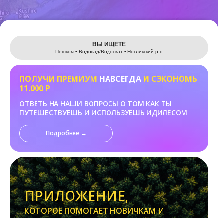
Leaflet
ВЫ ИЩЕТЕ
Пешком • Водопад/Водоскат • Ногликский р-н
ПОЛУЧИ ПРЕМИУМ
НАВСЕГДА
И СЭКОНОМЬ
11.000 Р
ОТВЕТЬ НА НАШИ ВОПРОСЫ О ТОМ КАК ТЫ
ПУТЕШЕСТВУЕШЬ И ИСПОЛЬЗУЕШЬ ИДИЛЕСОМ
Подробнее →
ПРИЛОЖЕНИЕ,
КОТОРОЕ ПОМОГАЕТ НОВИЧКАМ И