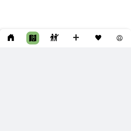
ПОДКЛЮЧИТЕ ДЛЯ СЕБЯ
ПРЕМИУМ
С премиум аккаунтом Вы сможете
скачивать треки в разных форматах для мобильных карт
и навигаторов
распечатывать маршруты и сохранять их в pdf,
копировать треки с сайта в свою библиотеку
наслаждаться сайтом без рекламы
помочь проекту и почувствовать себя лучше