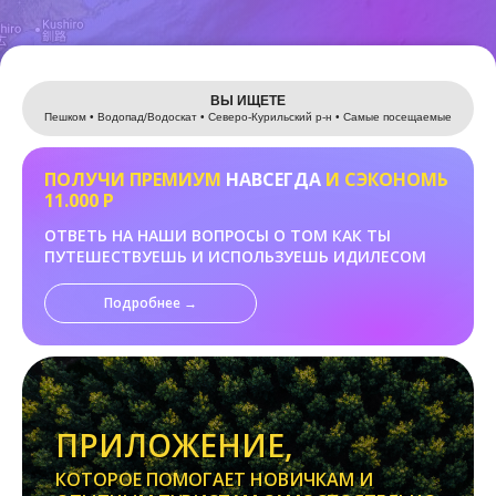
Leaflet
ВЫ ИЩЕТЕ
Пешком • Водопад/Водоскат • Северо-Курильский р-н • Самые посещаемые
ПОЛУЧИ ПРЕМИУМ
НАВСЕГДА
И СЭКОНОМЬ
11.000 Р
ОТВЕТЬ НА НАШИ ВОПРОСЫ О ТОМ КАК ТЫ
ПУТЕШЕСТВУЕШЬ И ИСПОЛЬЗУЕШЬ ИДИЛЕСОМ
Подробнее →
ПРИЛОЖЕНИЕ,
КОТОРОЕ ПОМОГАЕТ НОВИЧКАМ И