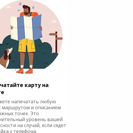
чатайте карту на
ге
жете напечатать любую
с маршрутом и описанием
ажных точек. Это
нительный уровень вашей
сности на случай, если сядет
йка у телефона.