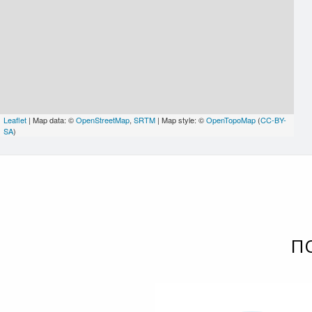
Leaflet
| Map data: ©
OpenStreetMap
,
SRTM
| Map style: ©
OpenTopoMap
(
CC-BY-
SA
)
П