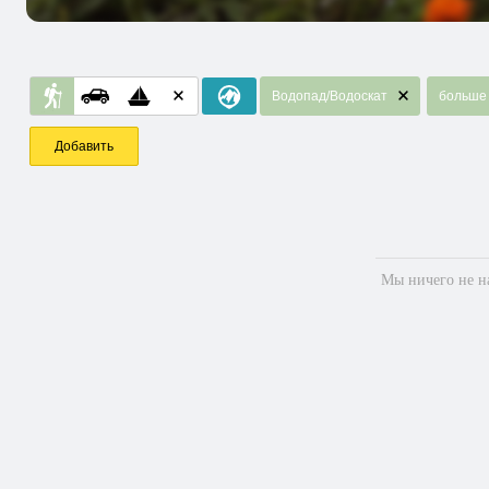
Водопад/Водоскат
больше 
Добавить
Мы ничего не на