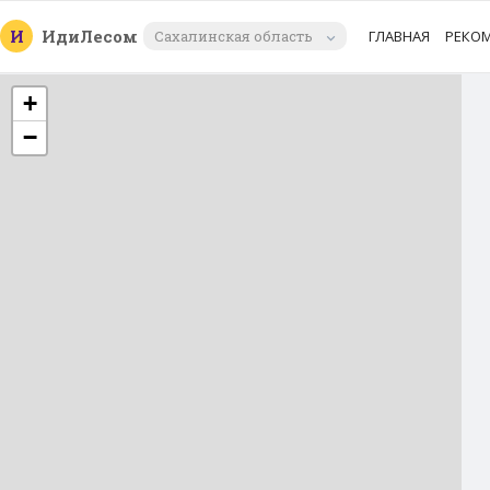
И
Иди
Лесом
Сахалинская область
ГЛАВНАЯ
РЕКО
+
−