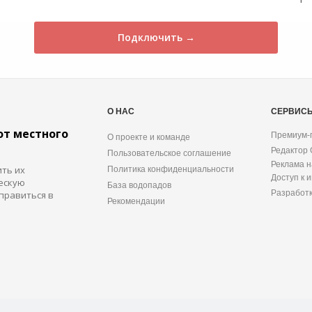
Подключить →
О НАС
СЕРВИС
от местного
Премиум-
О проекте и команде
Редактор
Пользовательское соглашение
Реклама н
ить их
Политика конфиденциальности
Доступ к 
ескую
База водопадов
Разработ
правиться в
Рекомендации