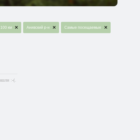
100 км
Анивский р-н
Самые посещаемые
шли :-(.