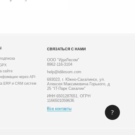
Ы
СВЯЗАТЬСЯ С НАМИ
подписка
ООО "ИдиЛесом"
8962-116-3104
 GPX
а сайте
help@idilesom.com
инфомации через API
693023, г. Южно-Сахалинск, ул.
ка ERP и CRM систем
Алексея Максимовича Горького, д
25 "IT-Парк Сахалин"
ИНН 6501287651, ОГРН
1166501059636
Все контакты
?