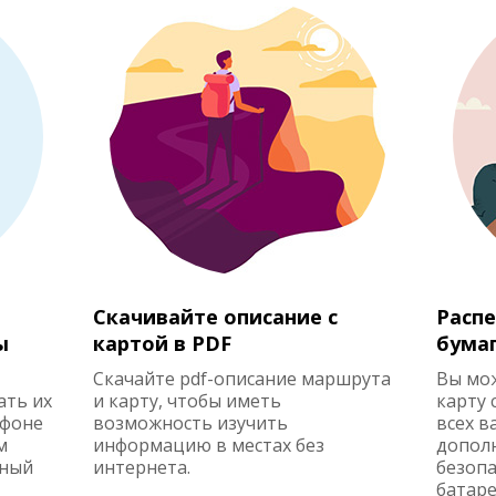
Скачивайте описание с
Распе
ы
картой в PDF
бума
Скачайте pdf-описание маршрута
Вы мо
ать их
и карту, чтобы иметь
карту 
ефоне
возможность изучить
всех в
м
информацию в местах без
допол
жный
интернета.
безопа
батаре