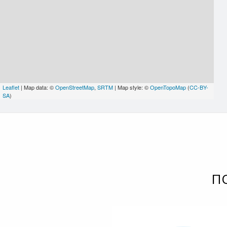
Leaflet
| Map data: ©
OpenStreetMap
,
SRTM
| Map style: ©
OpenTopoMap
(
CC-BY-
SA
)
П