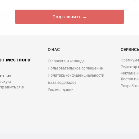
Подключить →
О НАС
СЕРВИС
от местного
Премиум-
О проекте и команде
Редактор
Пользовательское соглашение
Реклама н
ить их
Политика конфиденциальности
Доступ к 
ескую
База водопадов
Разработ
правиться в
Рекомендации