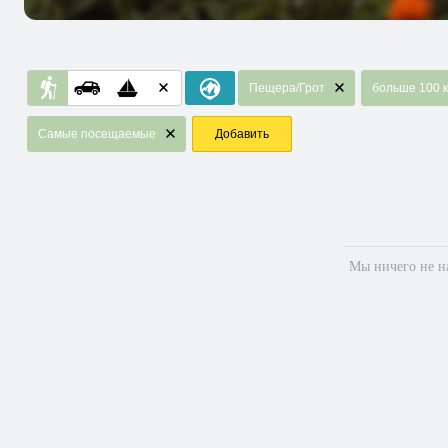
Пещера/Грот
больше 100 
Самые посещаемые
Добавить
Мы ничего не на