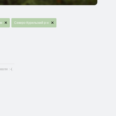
км
Северо-Курильский р-н
шли :-(.