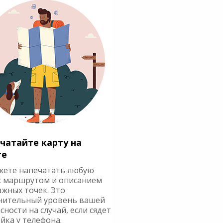
чатайте карту на
ге
жете напечатать любую
с маршрутом и описанием
ажных точек. Это
нительный уровень вашей
сности на случай, если сядет
йка у телефона.