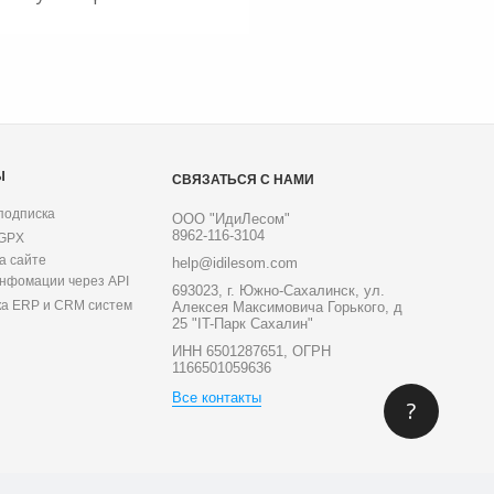
Ы
СВЯЗАТЬСЯ С НАМИ
подписка
ООО "ИдиЛесом"
8962-116-3104
 GPX
а сайте
help@idilesom.com
инфомации через API
693023, г. Южно-Сахалинск, ул.
ка ERP и CRM систем
Алексея Максимовича Горького, д
25 "IT-Парк Сахалин"
ИНН 6501287651, ОГРН
1166501059636
Все контакты
?