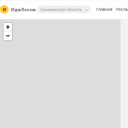
И
Иди
Лесом
Сахалинская область
ГЛАВНАЯ
РЕКО
+
−