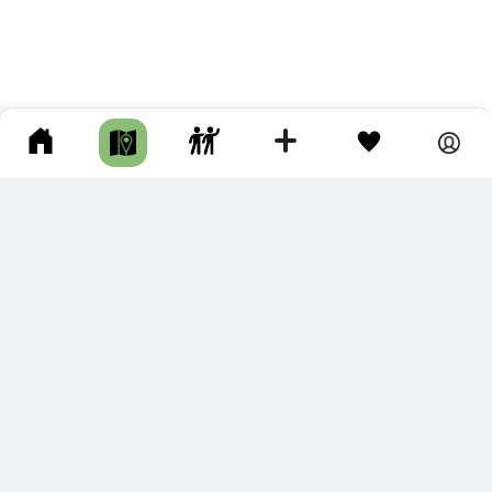
ПОДКЛЮЧИТЕ ДЛЯ СЕБЯ
ПРЕМИУМ
С премиум аккаунтом Вы сможете
скачивать треки в разных форматах для мобильных карт
и навигаторов
распечатывать маршруты и сохранять их в pdf,
копировать треки с сайта в свою библиотеку
наслаждаться сайтом без рекламы
помочь проекту и почувствовать себя лучше