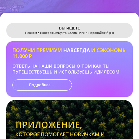
Leaflet
ВЫ ИЩЕТЕ
Пешком • Побережье/Бухта/Залив/Пляж • Поронайский р-н
ПОЛУЧИ ПРЕМИУМ
НАВСЕГДА
И СЭКОНОМЬ
11.000 Р
ОТВЕТЬ НА НАШИ ВОПРОСЫ О ТОМ КАК ТЫ
ПУТЕШЕСТВУЕШЬ И ИСПОЛЬЗУЕШЬ ИДИЛЕСОМ
Подробнее →
ПРИЛОЖЕНИЕ,
КОТОРОЕ ПОМОГАЕТ НОВИЧКАМ И