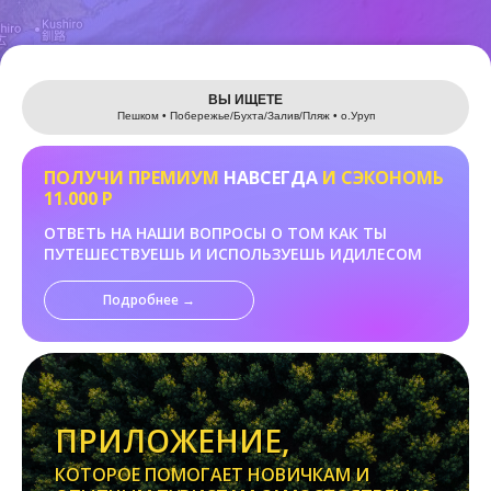
Leaflet
ВЫ ИЩЕТЕ
Пешком • Побережье/Бухта/Залив/Пляж • о.Уруп
ПОЛУЧИ ПРЕМИУМ
НАВСЕГДА
И СЭКОНОМЬ
11.000 Р
ОТВЕТЬ НА НАШИ ВОПРОСЫ О ТОМ КАК ТЫ
ПУТЕШЕСТВУЕШЬ И ИСПОЛЬЗУЕШЬ ИДИЛЕСОМ
Подробнее →
ПРИЛОЖЕНИЕ,
КОТОРОЕ ПОМОГАЕТ НОВИЧКАМ И