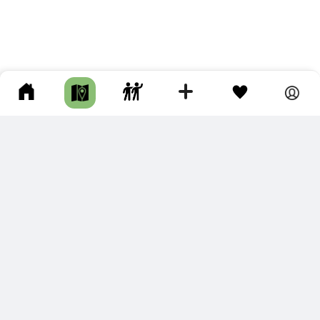
ПОДКЛЮЧИТЕ ДЛЯ СЕБЯ
ПРЕМИУМ
С премиум аккаунтом Вы сможете
скачивать треки в разных форматах для мобильных карт
и навигаторов
распечатывать маршруты и сохранять их в pdf,
копировать треки с сайта в свою библиотеку
наслаждаться сайтом без рекламы
помочь проекту и почувствовать себя лучше