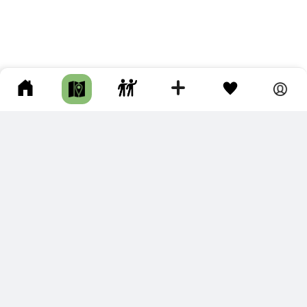
ПОДКЛЮЧИТЕ ДЛЯ СЕБЯ
ПРЕМИУМ
С премиум аккаунтом Вы сможете
скачивать треки в разных форматах для мобильных карт
и навигаторов
распечатывать маршруты и сохранять их в pdf,
копировать треки с сайта в свою библиотеку
наслаждаться сайтом без рекламы
помочь проекту и почувствовать себя лучше