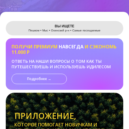
Leaflet
ВЫ ИЩЕТЕ
Пешком • Мыс • Охинский р-н • Самые посещаемые
ПОЛУЧИ ПРЕМИУМ
НАВСЕГДА
И СЭКОНОМЬ
11.000 Р
ОТВЕТЬ НА НАШИ ВОПРОСЫ О ТОМ КАК ТЫ
ПУТЕШЕСТВУЕШЬ И ИСПОЛЬЗУЕШЬ ИДИЛЕСОМ
Подробнее →
ПРИЛОЖЕНИЕ,
КОТОРОЕ ПОМОГАЕТ НОВИЧКАМ И