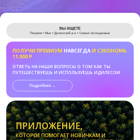
Leaflet
ВЫ ИЩЕТЕ
Пешком • Мыс • Долинский р-н • Самые посещаемые
ПОЛУЧИ ПРЕМИУМ
НАВСЕГДА
И СЭКОНОМЬ
11.000 Р
ОТВЕТЬ НА НАШИ ВОПРОСЫ О ТОМ КАК ТЫ
ПУТЕШЕСТВУЕШЬ И ИСПОЛЬЗУЕШЬ ИДИЛЕСОМ
Подробнее →
ПРИЛОЖЕНИЕ,
КОТОРОЕ ПОМОГАЕТ НОВИЧКАМ И