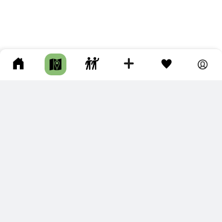
ПОДКЛЮЧИТЕ ДЛЯ СЕБЯ
ПРЕМИУМ
С премиум аккаунтом Вы сможете
скачивать треки в разных форматах для мобильных карт
и навигаторов
распечатывать маршруты и сохранять их в pdf,
копировать треки с сайта в свою библиотеку
наслаждаться сайтом без рекламы
помочь проекту и почувствовать себя лучше