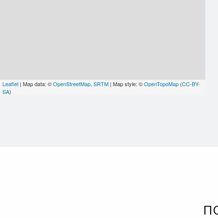
Leaflet
| Map data: ©
OpenStreetMap
,
SRTM
| Map style: ©
OpenTopoMap
(
CC-BY-
SA
)
П