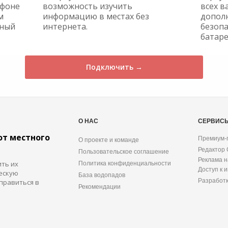
ефоне
возможность изучить
всех в
м
информацию в местах без
допол
жный
интернета.
безопа
батаре
Подключить →
О НАС
СЕРВИС
от местного
Премиум-
О проекте и команде
Редактор
Пользовательское соглашение
Реклама н
ить их
Политика конфиденциальности
Доступ к 
ескую
База водопадов
Разработ
правиться в
Рекомендации