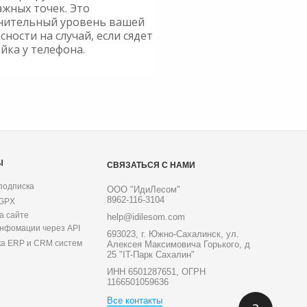
ажных точек. Это
нительный уровень вашей
сности на случай, если сядет
йка у телефона.
Ы
СВЯЗАТЬСЯ С НАМИ
подписка
ООО "ИдиЛесом"
8962-116-3104
 GPX
а сайте
help@idilesom.com
инфомации через API
693023, г. Южно-Сахалинск, ул.
ка ERP и CRM систем
Алексея Максимовича Горького, д
25 "IT-Парк Сахалин"
ИНН 6501287651, ОГРН
1166501059636
Все контакты