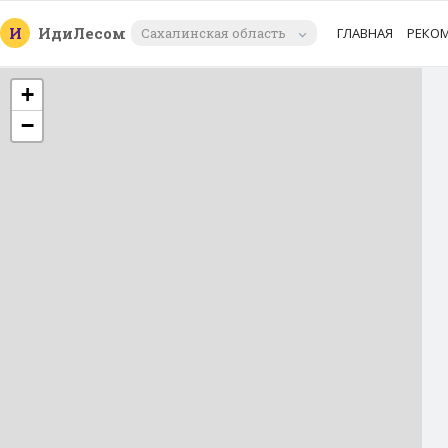
И
Иди
Лесом
Сахалинская область
ГЛАВНАЯ
РЕКО
+
−