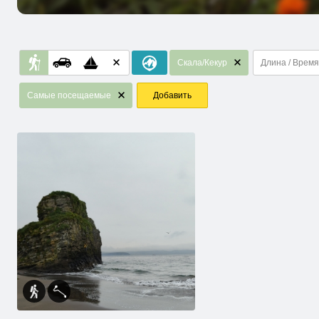
Скала/Кекур
Длина / Время
Самые посещаемые
Добавить