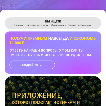
Leaflet
ВЫ ИЩЕТЕ
Пешком • Грязевые источники • Охинский р-н • Самые посещаемые
ПОЛУЧИ ПРЕМИУМ
НАВСЕГДА
И СЭКОНОМЬ
11.000 Р
ОТВЕТЬ НА НАШИ ВОПРОСЫ О ТОМ КАК ТЫ
ПУТЕШЕСТВУЕШЬ И ИСПОЛЬЗУЕШЬ ИДИЛЕСОМ
Подробнее →
ПРИЛОЖЕНИЕ,
КОТОРОЕ ПОМОГАЕТ НОВИЧКАМ И