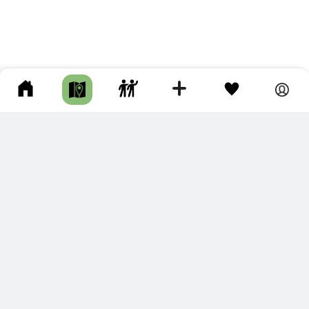
ПОДКЛЮЧИТЕ ДЛЯ СЕБЯ
ПРЕМИУМ
С премиум аккаунтом Вы сможете
скачивать треки в разных форматах для мобильных карт
и навигаторов
распечатывать маршруты и сохранять их в pdf,
копировать треки с сайта в свою библиотеку
наслаждаться сайтом без рекламы
помочь проекту и почувствовать себя лучше