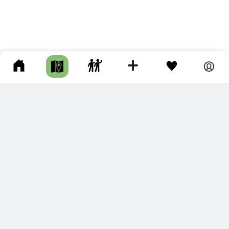
ПОДКЛЮЧИТЕ ДЛЯ СЕБЯ
ПРЕМИУМ
С премиум аккаунтом Вы сможете
скачивать треки в разных форматах для мобильных карт
и навигаторов
распечатывать маршруты и сохранять их в pdf,
копировать треки с сайта в свою библиотеку
наслаждаться сайтом без рекламы
помочь проекту и почувствовать себя лучше