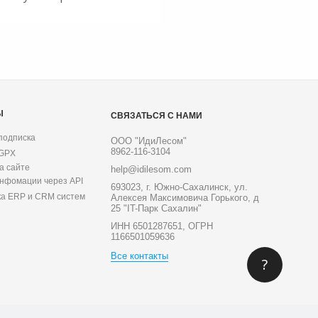
Ы
СВЯЗАТЬСЯ С НАМИ
подписка
ООО "ИдиЛесом"
8962-116-3104
 GPX
а сайте
help@idilesom.com
инфомации через API
693023, г. Южно-Сахалинск, ул.
ка ERP и CRM систем
Алексея Максимовича Горького, д
25 "IT-Парк Сахалин"
ИНН 6501287651, ОГРН
1166501059636
Все контакты
?