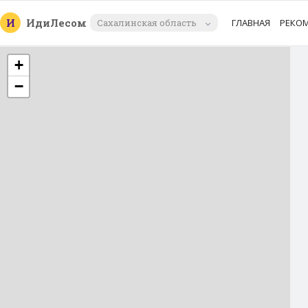
И
Иди
Лесом
Сахалинская область
ГЛАВНАЯ
РЕКО
+
−