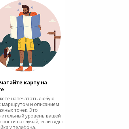
чатайте карту на
ге
жете напечатать любую
с маршрутом и описанием
ажных точек. Это
нительный уровень вашей
сности на случай, если сядет
йка у телефона.