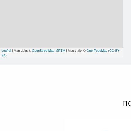
Leaflet
| Map data: ©
OpenStreetMap
,
SRTM
| Map style: ©
OpenTopoMap
(
CC-BY-
SA
)
П