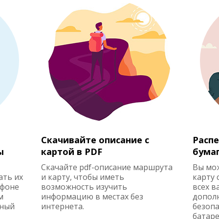
Скачивайте описание с
Распе
ы
картой в PDF
бума
Скачайте pdf-описание маршрута
Вы мо
ать их
и карту, чтобы иметь
карту 
ефоне
возможность изучить
всех в
м
информацию в местах без
допол
жный
интернета.
безопа
батаре