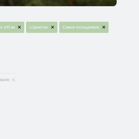
е 100 км
о.Шикотан
Самые посещаемые
шли :-(.