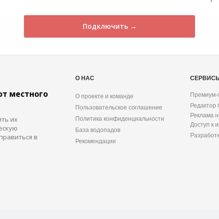
Подключить →
О НАС
СЕРВИС
от местного
Премиум-
О проекте и команде
Редактор
Пользовательское соглашение
Реклама н
ить их
Политика конфиденциальности
Доступ к 
ескую
База водопадов
Разработ
правиться в
Рекомендации