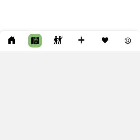
ПОДКЛЮЧИТЕ ДЛЯ СЕБЯ
ПРЕМИУМ
С премиум аккаунтом Вы сможете
скачивать треки в разных форматах для мобильных карт
и навигаторов
распечатывать маршруты и сохранять их в pdf,
копировать треки с сайта в свою библиотеку
наслаждаться сайтом без рекламы
помочь проекту и почувствовать себя лучше