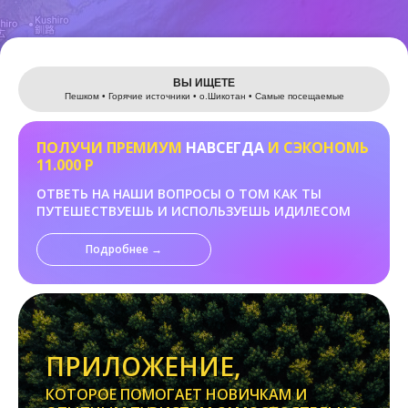
Leaflet
ВЫ ИЩЕТЕ
Пешком • Горячие источники • о.Шикотан • Самые посещаемые
ПОЛУЧИ ПРЕМИУМ
НАВСЕГДА
И СЭКОНОМЬ
11.000 Р
ОТВЕТЬ НА НАШИ ВОПРОСЫ О ТОМ КАК ТЫ
ПУТЕШЕСТВУЕШЬ И ИСПОЛЬЗУЕШЬ ИДИЛЕСОМ
Подробнее →
ПРИЛОЖЕНИЕ,
КОТОРОЕ ПОМОГАЕТ НОВИЧКАМ И