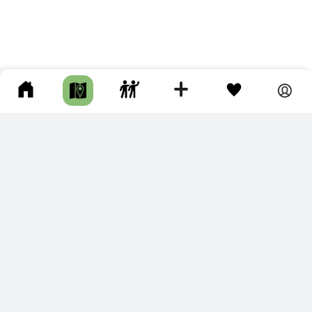
ПОДКЛЮЧИТЕ ДЛЯ СЕБЯ
ПРЕМИУМ
С премиум аккаунтом Вы сможете
скачивать треки в разных форматах для мобильных карт
и навигаторов
распечатывать маршруты и сохранять их в pdf,
копировать треки с сайта в свою библиотеку
наслаждаться сайтом без рекламы
помочь проекту и почувствовать себя лучше