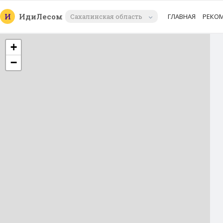
И
Иди
Лесом
Сахалинская область
ГЛАВНАЯ
РЕКО
+
−