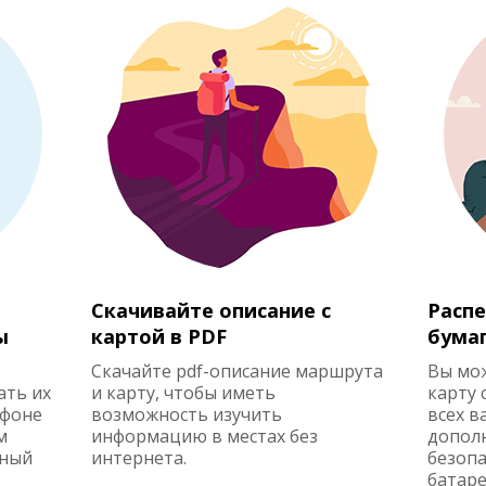
Скачивайте описание с
Распе
ы
картой в PDF
бума
Скачайте pdf-описание маршрута
Вы мо
ать их
и карту, чтобы иметь
карту 
ефоне
возможность изучить
всех в
м
информацию в местах без
допол
жный
интернета.
безопа
батаре