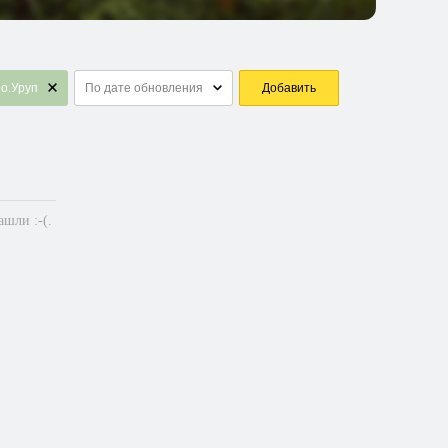
о.Уруп
По дате обновления
Добавить
шли :-(.