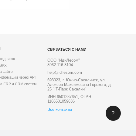
Ы
СВЯЗАТЬСЯ С НАМИ
подписка
ООО "ИдиЛесом"
8962-116-3104
 GPX
а сайте
help@idilesom.com
инфомации через API
693023, г. Южно-Сахалинск, ул.
ка ERP и CRM систем
Алексея Максимовича Горького, д
25 "IT-Парк Сахалин"
ИНН 6501287651, ОГРН
1166501059636
Все контакты
?