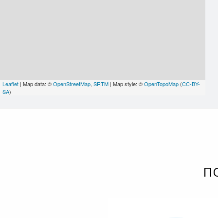
Leaflet
| Map data: ©
OpenStreetMap
,
SRTM
| Map style: ©
OpenTopoMap
(
CC-BY-
SA
)
П