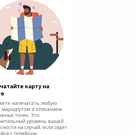
чатайте карту на
ге
жете напечатать любую
с маршрутом и описанием
ажных точек. Это
нительный уровень вашей
сности на случай, если сядет
йка у телефона.