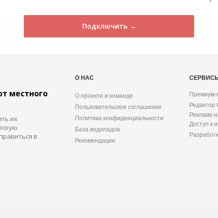
Подключить →
О НАС
СЕРВИС
от местного
Премиум-
О проекте и команде
Редактор
Пользовательское соглашение
Реклама н
ить их
Политика конфиденциальности
Доступ к 
ескую
База водопадов
Разработ
правиться в
Рекомендации