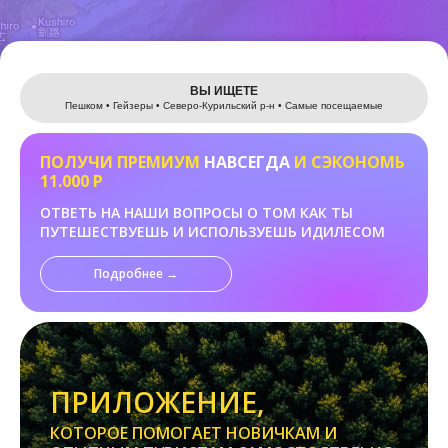
Leaflet
ВЫ ИЩЕТЕ
Пешком • Гейзеры • Северо-Курильский р-н • Самые посещаемые
ПОЛУЧИ ПРЕМИУМ
НАВСЕГДА
И СЭКОНОМЬ
11.000 Р
ОТВЕТЬ НА НАШИ ВОПРОСЫ О ТОМ КАК ТЫ
ПУТЕШЕСТВУЕШЬ И ИСПОЛЬЗУЕШЬ ИДИЛЕСОМ
Подробнее →
ПРИЛОЖЕНИЕ,
КОТОРОЕ ПОМОГАЕТ НОВИЧКАМ И