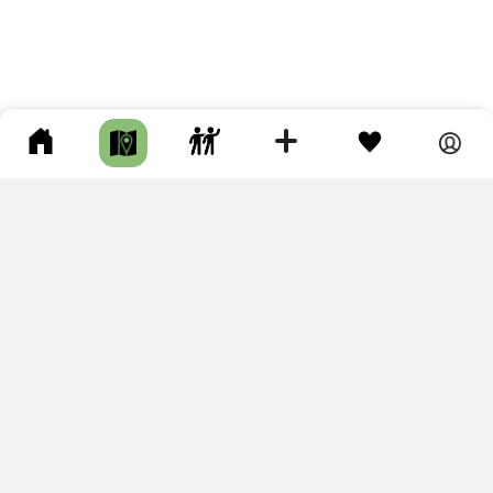
ПОДКЛЮЧИТЕ ДЛЯ СЕБЯ
ПРЕМИУМ
С премиум аккаунтом Вы сможете
скачивать треки в разных форматах для мобильных карт
и навигаторов
распечатывать маршруты и сохранять их в pdf,
копировать треки с сайта в свою библиотеку
наслаждаться сайтом без рекламы
помочь проекту и почувствовать себя лучше