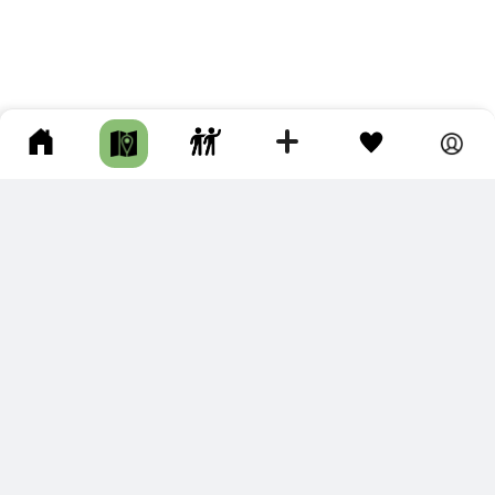
ПОДКЛЮЧИТЕ ДЛЯ СЕБЯ
ПРЕМИУМ
С премиум аккаунтом Вы сможете
скачивать треки в разных форматах для мобильных карт
и навигаторов
распечатывать маршруты и сохранять их в pdf,
копировать треки с сайта в свою библиотеку
наслаждаться сайтом без рекламы
помочь проекту и почувствовать себя лучше