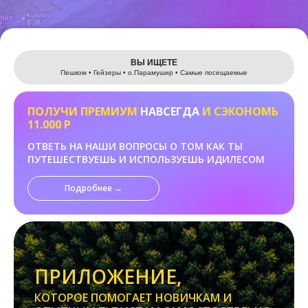
Leaflet
ВЫ ИЩЕТЕ
Пешком • Гейзеры • о.Парамушир • Самые посещаемые
ПОЛУЧИ ПРЕМИУМ
НАВСЕГДА
И СЭКОНОМЬ
11.000 Р
ОТВЕТЬ НА НАШИ ВОПРОСЫ О ТОМ КАК ТЫ
ПУТЕШЕСТВУЕШЬ И ИСПОЛЬЗУЕШЬ ИДИЛЕСОМ
Подробнее →
ПРИЛОЖЕНИЕ,
КОТОРОЕ ПОМОГАЕТ НОВИЧКАМ И