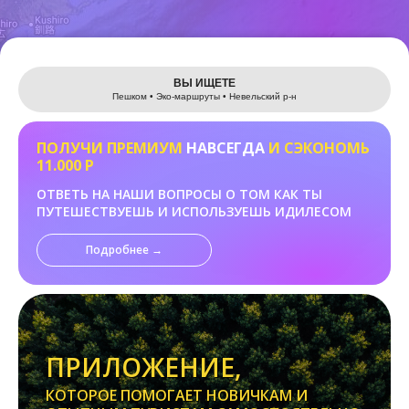
Leaflet
ВЫ ИЩЕТЕ
Пешком • Эко-маршруты • Невельский р-н
ПОЛУЧИ ПРЕМИУМ
НАВСЕГДА
И СЭКОНОМЬ
11.000 Р
ОТВЕТЬ НА НАШИ ВОПРОСЫ О ТОМ КАК ТЫ
ПУТЕШЕСТВУЕШЬ И ИСПОЛЬЗУЕШЬ ИДИЛЕСОМ
Подробнее →
ПРИЛОЖЕНИЕ,
КОТОРОЕ ПОМОГАЕТ НОВИЧКАМ И