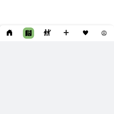
ПОДКЛЮЧИТЕ ДЛЯ СЕБЯ
ПРЕМИУМ
С премиум аккаунтом Вы сможете
скачивать треки в разных форматах для мобильных карт
и навигаторов
распечатывать маршруты и сохранять их в pdf,
копировать треки с сайта в свою библиотеку
наслаждаться сайтом без рекламы
помочь проекту и почувствовать себя лучше