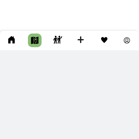
ПОДКЛЮЧИТЕ ДЛЯ СЕБЯ
ПРЕМИУМ
С премиум аккаунтом Вы сможете
скачивать треки в разных форматах для мобильных карт
и навигаторов
распечатывать маршруты и сохранять их в pdf,
копировать треки с сайта в свою библиотеку
наслаждаться сайтом без рекламы
помочь проекту и почувствовать себя лучше