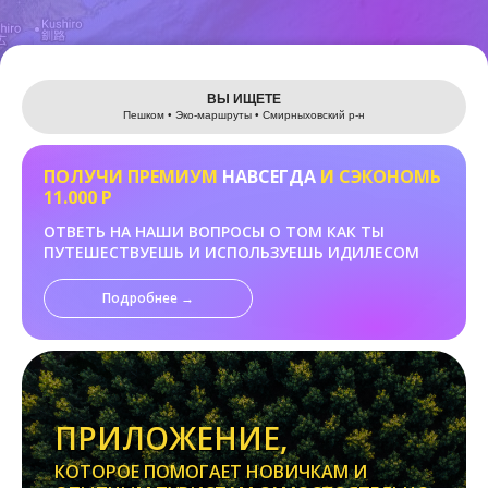
Leaflet
ВЫ ИЩЕТЕ
Пешком • Эко-маршруты • Смирныховский р-н
ПОЛУЧИ ПРЕМИУМ
НАВСЕГДА
И СЭКОНОМЬ
11.000 Р
ОТВЕТЬ НА НАШИ ВОПРОСЫ О ТОМ КАК ТЫ
ПУТЕШЕСТВУЕШЬ И ИСПОЛЬЗУЕШЬ ИДИЛЕСОМ
Подробнее →
ПРИЛОЖЕНИЕ,
КОТОРОЕ ПОМОГАЕТ НОВИЧКАМ И