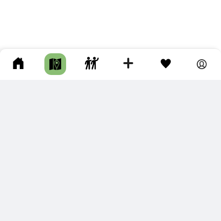
ПОДКЛЮЧИТЕ ДЛЯ СЕБЯ
ПРЕМИУМ
С премиум аккаунтом Вы сможете
скачивать треки в разных форматах для мобильных карт
и навигаторов
распечатывать маршруты и сохранять их в pdf,
копировать треки с сайта в свою библиотеку
наслаждаться сайтом без рекламы
помочь проекту и почувствовать себя лучше