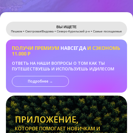
Leaflet
ВЫ ИЩЕТЕ
Пешком • Смотровая/Видовка • Северо-Курильский р-н • Самые посещаемые
ПОЛУЧИ ПРЕМИУМ
НАВСЕГДА
И СЭКОНОМЬ
11.000 Р
ОТВЕТЬ НА НАШИ ВОПРОСЫ О ТОМ КАК ТЫ
ПУТЕШЕСТВУЕШЬ И ИСПОЛЬЗУЕШЬ ИДИЛЕСОМ
Подробнее →
ПРИЛОЖЕНИЕ,
КОТОРОЕ ПОМОГАЕТ НОВИЧКАМ И