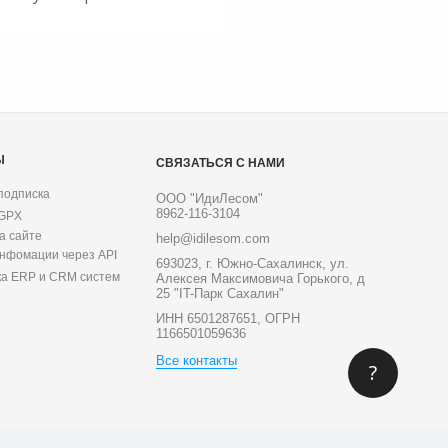
Ы
СВЯЗАТЬСЯ С НАМИ
подписка
ООО "ИдиЛесом"
8962-116-3104
 GPX
а сайте
help@idilesom.com
инфомации через API
693023, г. Южно-Сахалинск, ул.
ка ERP и CRM систем
Алексея Максимовича Горького, д
25 "IT-Парк Сахалин"
ИНН 6501287651, ОГРН
1166501059636
Все контакты
?