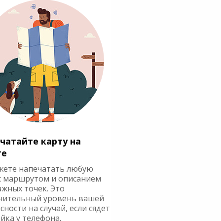
чатайте карту на
ге
жете напечатать любую
с маршрутом и описанием
ажных точек. Это
нительный уровень вашей
сности на случай, если сядет
йка у телефона.