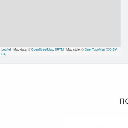
Leaflet
| Map data: ©
OpenStreetMap
,
SRTM
| Map style: ©
OpenTopoMap
(
CC-BY-
SA
)
П