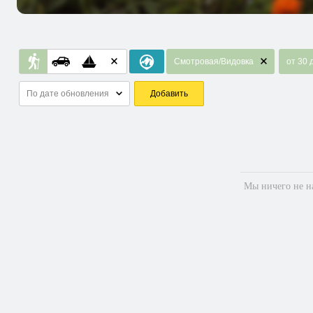
Смотровая/Видовка
от 30 
По дате обновления
Добавить
Мы ничего не на