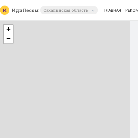
И
Иди
Лесом
Сахалинская область
ГЛАВНАЯ
РЕКО
+
−