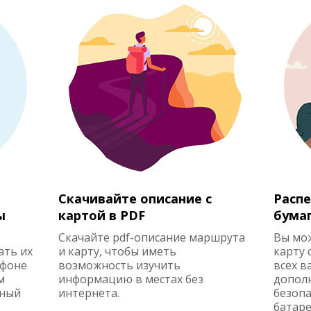
Скачивайте описание с
Распе
ы
картой в PDF
бума
Скачайте pdf-описание маршрута
Вы мо
ать их
и карту, чтобы иметь
карту 
ефоне
возможность изучить
всех в
м
информацию в местах без
допол
жный
интернета.
безопа
батаре