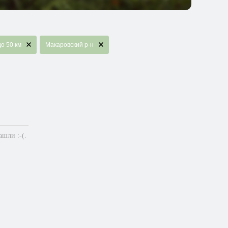
до 50 км
Макаровский р-н
шли :-(.