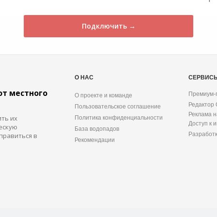
Подключить →
О НАС
СЕРВИС
от местного
Премиум-
О проекте и команде
Редактор
Пользовательское соглашение
Реклама н
ить их
Политика конфиденциальности
Доступ к 
ескую
База водопадов
Разработ
правиться в
Рекомендации