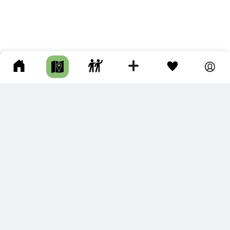
ПОДКЛЮЧИТЕ ДЛЯ СЕБЯ
ПРЕМИУМ
С премиум аккаунтом Вы сможете
скачивать треки в разных форматах для мобильных карт
и навигаторов
распечатывать маршруты и сохранять их в pdf,
копировать треки с сайта в свою библиотеку
наслаждаться сайтом без рекламы
помочь проекту и почувствовать себя лучше