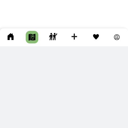
ПОДКЛЮЧИТЕ ДЛЯ СЕБЯ
ПРЕМИУМ
С премиум аккаунтом Вы сможете
скачивать треки в разных форматах для мобильных карт
и навигаторов
распечатывать маршруты и сохранять их в pdf,
копировать треки с сайта в свою библиотеку
наслаждаться сайтом без рекламы
помочь проекту и почувствовать себя лучше