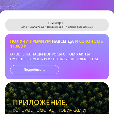
Leaflet
ВЫ ИЩЕТЕ
Авто • Скала/Кекур • Ногликский р-н • Самые посещаемые
ПОЛУЧИ ПРЕМИУМ
НАВСЕГДА
И СЭКОНОМЬ
11.000 Р
ОТВЕТЬ НА НАШИ ВОПРОСЫ О ТОМ КАК ТЫ
ПУТЕШЕСТВУЕШЬ И ИСПОЛЬЗУЕШЬ ИДИЛЕСОМ
Подробнее →
ПРИЛОЖЕНИЕ,
КОТОРОЕ ПОМОГАЕТ НОВИЧКАМ И