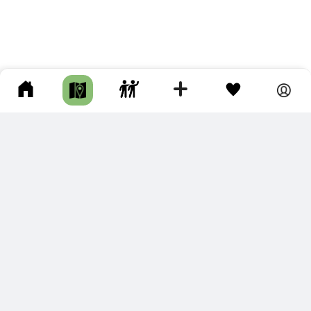
ПОДКЛЮЧИТЕ ДЛЯ СЕБЯ
ПРЕМИУМ
С премиум аккаунтом Вы сможете
скачивать треки в разных форматах для мобильных карт
и навигаторов
распечатывать маршруты и сохранять их в pdf,
копировать треки с сайта в свою библиотеку
наслаждаться сайтом без рекламы
помочь проекту и почувствовать себя лучше