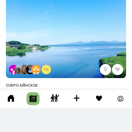
176
ОЗЕРО АЙНСКОЕ
Томаринский р-н • Длина маршрута: 5.63 км • Озеро • Авто •
Целый день • Грунтовая дорога