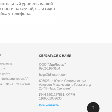
нительный уровень вашей
сности на случай, если сядет
йка у телефона.
Ы
СВЯЗАТЬСЯ С НАМИ
подписка
ООО "ИдиЛесом"
8962-116-3104
 GPX
а сайте
help@idilesom.com
инфомации через API
693023, г. Южно-Сахалинск, ул.
ка ERP и CRM систем
Алексея Максимовича Горького, д
25 "IT-Парк Сахалин"
ИНН 6501287651, ОГРН
1166501059636
Все контакты
?