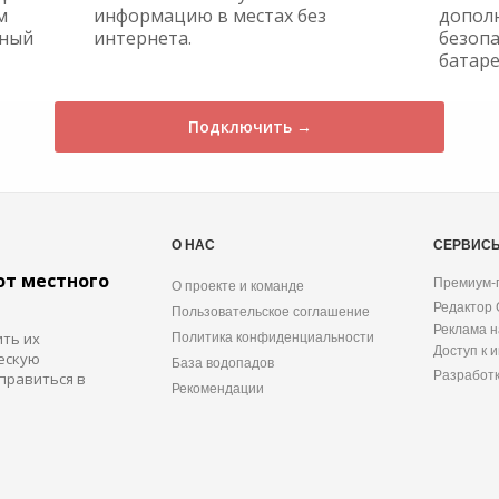
м
информацию в местах без
допол
жный
интернета.
безопа
батаре
Подключить →
О НАС
СЕРВИС
от местного
Премиум-
О проекте и команде
Редактор
Пользовательское соглашение
Реклама н
ить их
Политика конфиденциальности
Доступ к 
ескую
База водопадов
Разработ
правиться в
Рекомендации