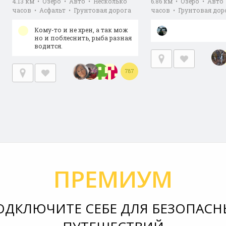
4.13 км • Озеро • Авто • Несколько
6.86 км • Озеро • Авто
часов • Асфальт • Грунтовая дорога
часов • Грунтовая дор
Кому-то и не хрен, а так мож
но и поблеснить, рыба разная
водится.
787
ПРЕМИУМ
ОДКЛЮЧИТЕ СЕБЕ ДЛЯ БЕЗОПАСН