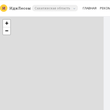
И
Иди
Лесом
Сахалинская область
ГЛАВНАЯ
РЕКО
+
−