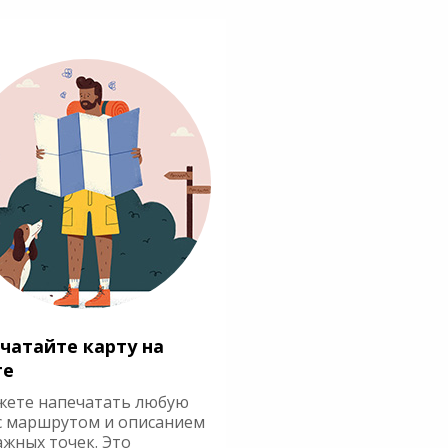
чатайте карту на
ге
жете напечатать любую
с маршрутом и описанием
ажных точек. Это