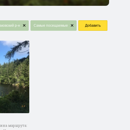
аковский р-н
Самые посещаемые
Добавить
лина маршрута: