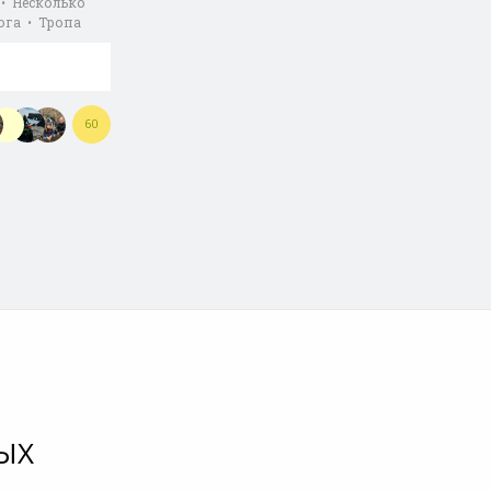
 • Несколько
ога • Тропа
60
ЫХ