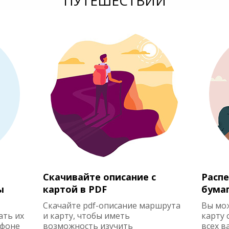
ПУТЕШЕСТВИЙ
Скачивайте описание с
Распе
ы
картой в PDF
бума
Скачайте pdf-описание маршрута
Вы мо
ать их
и карту, чтобы иметь
карту 
ефоне
возможность изучить
всех в