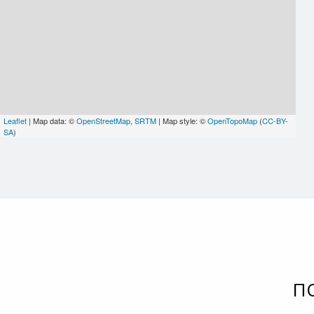
Leaflet
| Map data: ©
OpenStreetMap
,
SRTM
| Map style: ©
OpenTopoMap
(
CC-BY-
SA
)
П