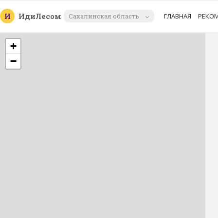
И
Иди
Лесом
Сахалинская область
ГЛАВНАЯ
РЕКО
+
−