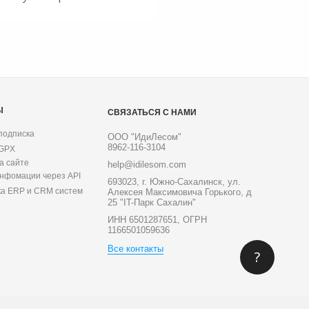
Ы
СВЯЗАТЬСЯ С НАМИ
подписка
ООО "ИдиЛесом"
8962-116-3104
 GPX
а сайте
help@idilesom.com
инфомации через API
693023, г. Южно-Сахалинск, ул.
ка ERP и CRM систем
Алексея Максимовича Горького, д
25 "IT-Парк Сахалин"
ИНН 6501287651, ОГРН
1166501059636
Все контакты
?