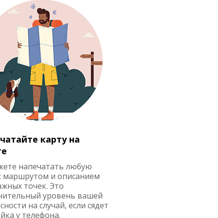
чатайте карту на
ге
жете напечатать любую
с маршрутом и описанием
ажных точек. Это
нительный уровень вашей
сности на случай, если сядет
йка у телефона.