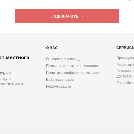
Подключить →
О НАС
СЕРВИС
от местного
Премиум-
О проекте и команде
Редактор
Пользовательское соглашение
Реклама н
ить их
Политика конфиденциальности
Доступ к 
ескую
База водопадов
Разработ
правиться в
Рекомендации