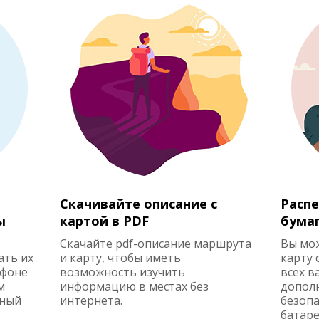
Скачивайте описание с
Распе
ы
картой в PDF
бума
Скачайте pdf-описание маршрута
Вы мо
ать их
и карту, чтобы иметь
карту 
ефоне
возможность изучить
всех в
м
информацию в местах без
допол
жный
интернета.
безопа
батаре