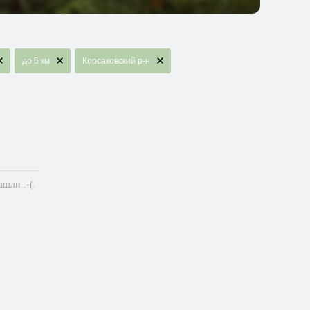
до 5 км
Корсаковский р-н
шли :-(.