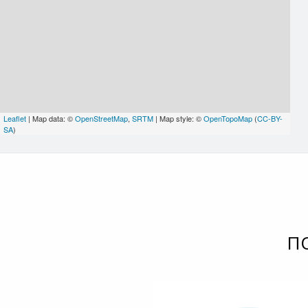
Leaflet
| Map data: ©
OpenStreetMap
,
SRTM
| Map style: ©
OpenTopoMap
(
CC-BY-
SA
)
П