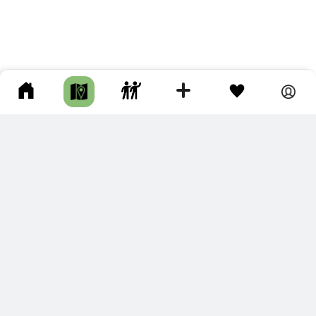
ПОДКЛЮЧИТЕ ДЛЯ СЕБЯ
ПРЕМИУМ
С премиум аккаунтом Вы сможете
скачивать треки в разных форматах для мобильных карт
и навигаторов
распечатывать маршруты и сохранять их в pdf,
копировать треки с сайта в свою библиотеку
наслаждаться сайтом без рекламы
помочь проекту и почувствовать себя лучше