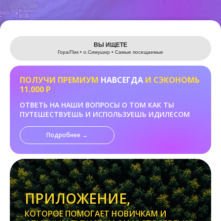
Leaflet
ВЫ ИЩЕТЕ
Гора/Пик • о.Cимушир • Самые посещаемые
ПОЛУЧИ ПРЕМИУМ
НАВСЕГДА
И СЭКОНОМЬ
11.000 Р
ОТВЕТЬ НА НАШИ ВОПРОСЫ О ТОМ КАК ТЫ
ПУТЕШЕСТВУЕШЬ И ИСПОЛЬЗУЕШЬ ИДИЛЕСОМ
Подробнее →
ПРИЛОЖЕНИЕ,
КОТОРОЕ ПОМОГАЕТ НОВИЧКАМ И