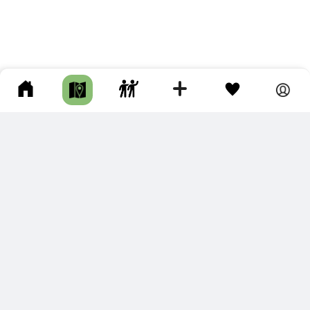
ПОДКЛЮЧИТЕ ДЛЯ СЕБЯ
ПРЕМИУМ
С премиум аккаунтом Вы сможете
скачивать треки в разных форматах для мобильных карт
и навигаторов
распечатывать маршруты и сохранять их в pdf,
копировать треки с сайта в свою библиотеку
наслаждаться сайтом без рекламы
помочь проекту и почувствовать себя лучше