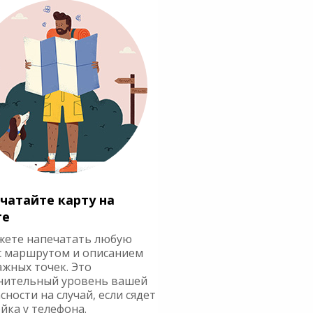
чатайте карту на
ге
жете напечатать любую
с маршрутом и описанием
ажных точек. Это
нительный уровень вашей
сности на случай, если сядет
йка у телефона.