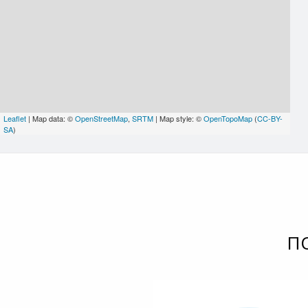
Leaflet
| Map data: ©
OpenStreetMap
,
SRTM
| Map style: ©
OpenTopoMap
(
CC-BY-
SA
)
П