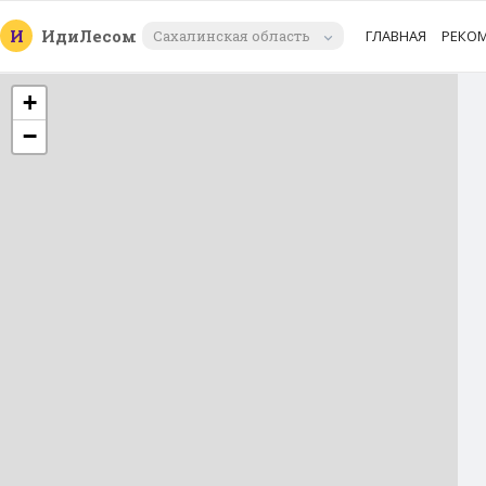
И
Иди
Лесом
Сахалинская область
ГЛАВНАЯ
РЕКО
+
−