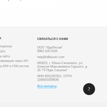
Ы
СВЯЗАТЬСЯ С НАМИ
подписка
ООО "ИдиЛесом"
8962-116-3104
 GPX
а сайте
help@idilesom.com
инфомации через API
693023, г. Южно-Сахалинск, ул.
ка ERP и CRM систем
Алексея Максимовича Горького, д
25 "IT-Парк Сахалин"
ИНН 6501287651, ОГРН
1166501059636
Все контакты
?