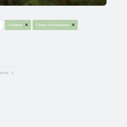
о.Шумшу
Самые посещаемые
шли :-(.