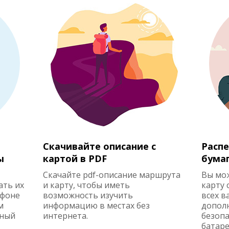
Скачивайте описание с
Распе
ы
картой в PDF
бума
Скачайте pdf-описание маршрута
Вы мо
ать их
и карту, чтобы иметь
карту 
ефоне
возможность изучить
всех в
м
информацию в местах без
допол
жный
интернета.
безопа
батаре