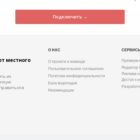
Подключить →
О НАС
СЕРВИС
от местного
Премиум-
О проекте и команде
Редактор
Пользовательское соглашение
Реклама н
ить их
Политика конфиденциальности
Доступ к 
ескую
База водопадов
Разработ
правиться в
Рекомендации